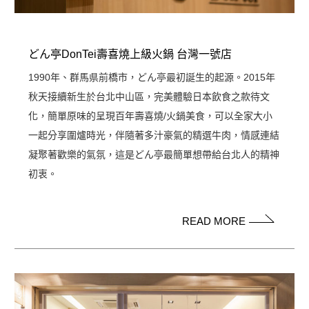
どん亭DonTei壽喜燒上級火鍋 台灣一號店
1990年、群馬県前橋市，どん亭最初誕生的起源。2015年
秋天接續新生於台北中山區，完美體驗日本飲食之款待文
化，簡單原味的呈現百年壽喜燒/火鍋美食，可以全家大小
一起分享圍爐時光，伴隨著多汁豪氣的精選牛肉，情感連結
凝聚著歡樂的氣氛，這是どん亭最簡單想帶給台北人的精神
初衷。
READ MORE