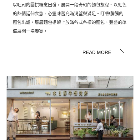
以吐司的圓拱概念出發，展開一段奇幻的麵包旅程。以紅色
的熱情延伸食慾，心靈味蕾充滿渴望與滿足。叮!熱騰騰的
麵包出爐，層層麵包棚架上放滿各式各樣的麵包，豐盛的準
備展開一場饗宴。
READ MORE