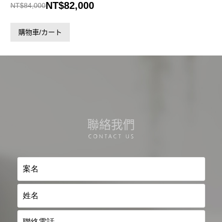
原
目
NT$
82,000
NT$
84,000
始
前
價
價
購物車/カート
格：
格：
NT$84,000。
NT$82,000。
聯絡我們