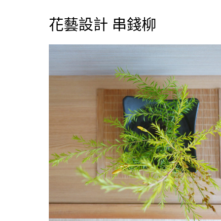
花藝設計 串錢柳