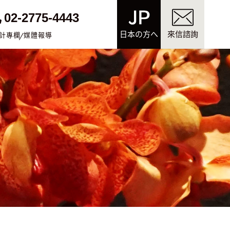
02-2775-4443
日本の方へ
來信諮詢
計專欄
媒體報導