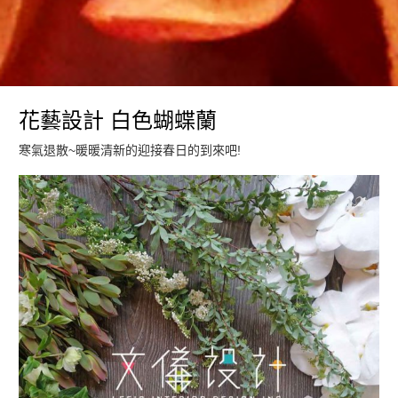
花藝設計 白色蝴蝶蘭
寒氣退散~暖暖清新的迎接春日的到來吧!