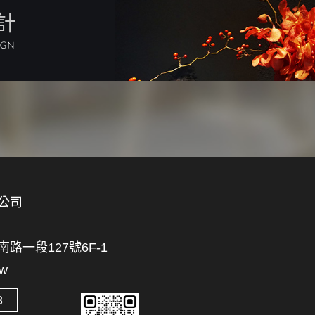
計
公司
一段127號6F-1
tw
3