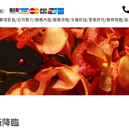
款
實境影音
公司簡介
服務內容
服務流程
文儀好誌
室裝許可
裝修問題
設
爺降臨