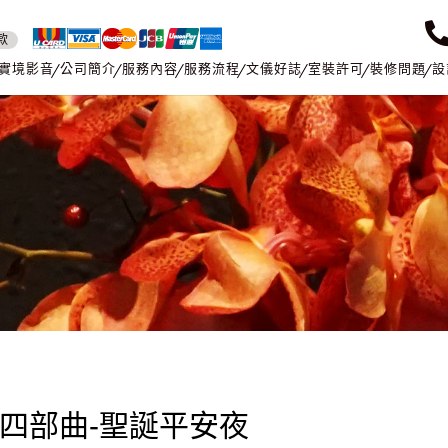
款
實境影音
公司簡介
服務內容
服務流程
文儀好誌
室裝許可
裝修問題
設
四部曲-聖誕平安夜