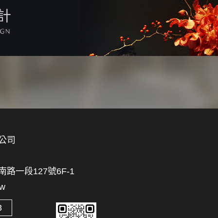
計
公司
一段127號6F-1
tw
3